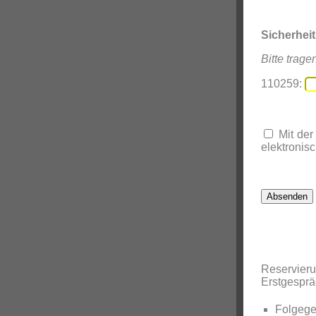
Sicherhei
Bitte trage
110259:
Mit der
elektronisc
Reservier
Erstgespr
Folgege