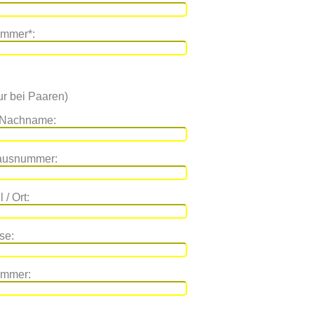
ummer*:
r bei Paaren)
 Nachname:
Hausnummer:
 / Ort:
se:
ummer: