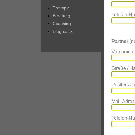
Therapie
Telefon-N
Beratung
Coaching
Diagnostik
Partner
(nu
Vorname /
Straße / 
Postleitzahl
Mail-Adres
Telefon-N