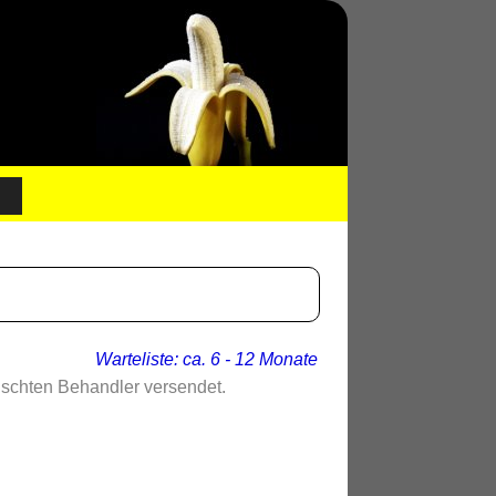
Warteliste: ca. 6 - 12 Monate
nschten Behandler versendet.