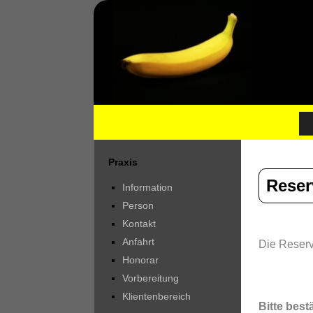
Praxis
Reser
Information
Person
Kontakt
Anfahrt
Die Reserv
Honorar
Vorbereitung
Klientenbereich
Bitte best