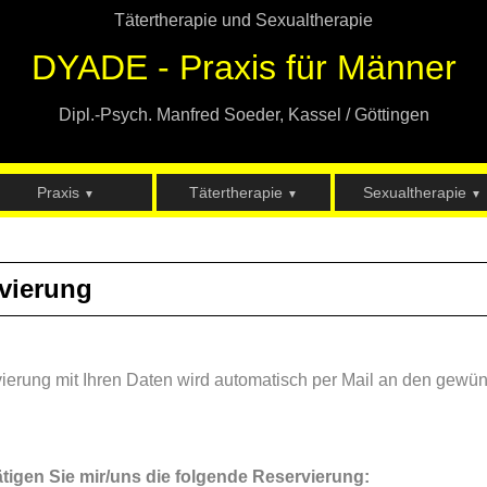
Tätertherapie und Sexualtherapie
DYADE - Praxis für Männer
Dipl.-Psych. Manfred Soeder, Kassel / Göttingen
Praxis
Tätertherapie
Sexualtherapie
▼
▼
▼
vierung
ierung mit Ihren Daten wird automatisch per Mail an den gewü
ätigen Sie mir/uns die folgende Reservierung: