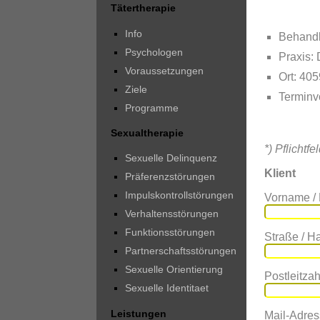
Tätertherapie
Info
Behandl
Psychologen
Praxis:
Voraussetzungen
Ort: 40
Ziele
Terminv
Programme
Sexualtherapie
*) Pflichtfe
Sexuelle Delinquenz
Klient
Präferenzstörungen
Impulskontrollstörungen
Vorname /
Verhaltensstörungen
Funktionsstörungen
Straße / 
Partnerschaftsstörungen
Sexuelle Orientierung
Postleitzahl
Sexuelle Identitaet
Leistungen
Mail-Adres