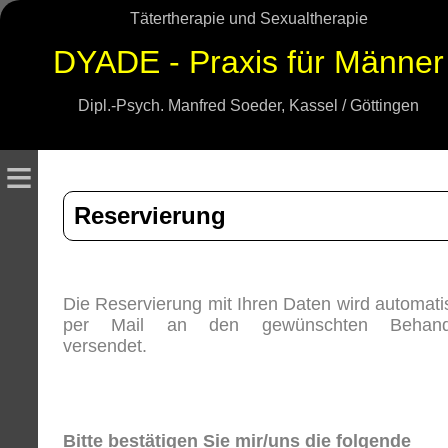
Tätertherapie und Sexualtherapie
DYADE - Praxis für Männer
Dipl.-Psych. Manfred Soeder, Kassel / Göttingen
≡
Reservierung
Die Reservierung mit Ihren Daten wird automati
per Mail an den gewünschten Behand
versendet.
Bitte bestätigen Sie mir/uns die folgende