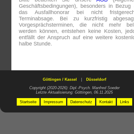
Geschäftsbedingungen), besonders in Bezug 
das Ausfallhonorar bei nicht fristgerech
Terminabsage. Bei zu kurzfristig abgesag
Vorgesprächsterminen, die nicht mehr bel
werden können, entstehen keine Kosten, jed
entfällt der Anspruch auf eine weitere kostenl
halbe Stunde.
Göttingen / Kassel
|
Düsseldorf
Copyright (2020-2026): Dipl.-Psych. Manfred Soeder
Letzte Aktualisierung: Göttingen, 06.11.2025
Startseite
Impressum
Datenschutz
Kontakt
Links