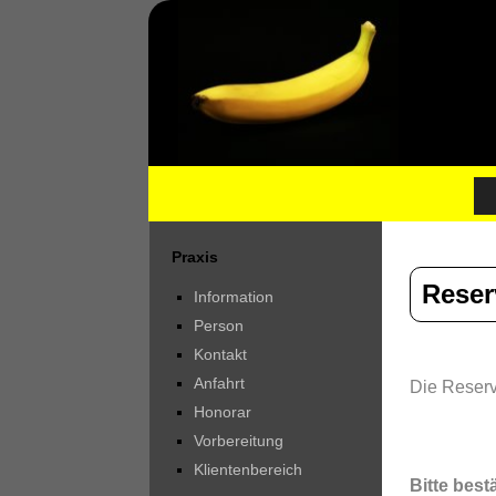
Praxis
Reser
Information
Person
Kontakt
Anfahrt
Die Reserv
Honorar
Vorbereitung
Klientenbereich
Bitte best