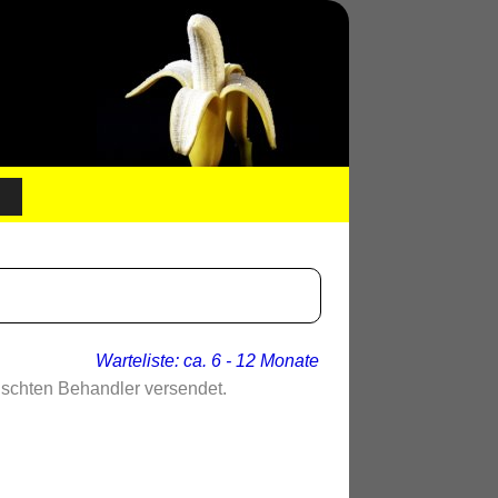
Warteliste: ca. 6 - 12 Monate
nschten Behandler versendet.