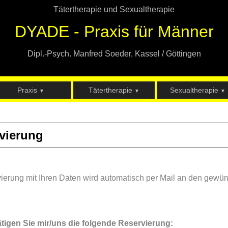
Tätertherapie und Sexualtherapie
DYADE - Praxis für Männer
Dipl.-Psych. Manfred Soeder, Kassel / Göttingen
Praxis
Tätertherapie
Sexualtherapie
▼
▼
▼
vierung
ierung mit Ihren Daten wird automatisch per Mail an den gewü
ätigen Sie mir/uns die folgende Reservierung: