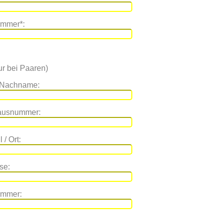
ummer*:
r bei Paaren)
 Nachname:
Hausnummer:
 / Ort:
se:
ummer: