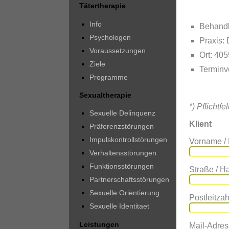
Tätertherapie
Info
Behandl
Psychologen
Praxis:
Voraussetzungen
Ort: 40
Ziele
Terminv
Programme
Sexualtherapie
*) Pflichtfe
Sexuelle Delinquenz
Klient
Präferenzstörungen
Impulskontrollstörungen
Vorname /
Verhaltensstörungen
Funktionsstörungen
Straße / 
Partnerschaftsstörungen
Sexuelle Orientierung
Postleitzahl
Sexuelle Identitaet
Leistungen
Mail-Adres