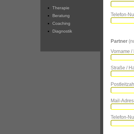
Therapie
Telefon-N
Beratung
Coaching
Diagnostik
Partner
(nu
Vorname /
Straße / 
Postleitzahl
Mail-Adres
Telefon-N