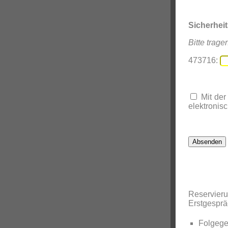
Sicherhei
Bitte trage
473716:
Mit der
elektronisc
Reservier
Erstgespr
Folgege