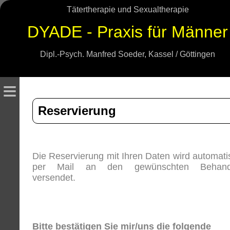
Tätertherapie und Sexualtherapie
DYADE - Praxis für Männer
Dipl.-Psych. Manfred Soeder, Kassel / Göttingen
≡
Reservierung
Die Reservierung mit Ihren Daten wird automati
per Mail an den gewünschten Behand
versendet.
Bitte bestätigen Sie mir/uns die folgende