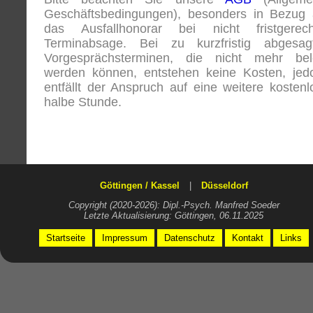
Geschäftsbedingungen), besonders in Bezug 
das Ausfallhonorar bei nicht fristgerech
Terminabsage. Bei zu kurzfristig abgesag
Vorgesprächsterminen, die nicht mehr bel
werden können, entstehen keine Kosten, jed
entfällt der Anspruch auf eine weitere kostenl
halbe Stunde.
Göttingen / Kassel
|
Düsseldorf
Copyright (2020-2026): Dipl.-Psych. Manfred Soeder
Letzte Aktualisierung: Göttingen, 06.11.2025
Startseite
Impressum
Datenschutz
Kontakt
Links