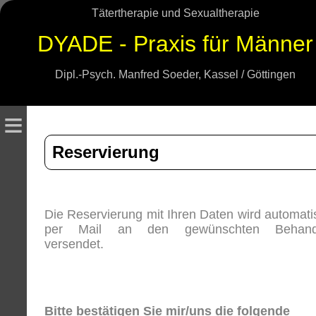
Tätertherapie und Sexualtherapie
DYADE - Praxis für Männer
Dipl.-Psych. Manfred Soeder, Kassel / Göttingen
≡
Reservierung
Die Reservierung mit Ihren Daten wird automati
per Mail an den gewünschten Behand
versendet.
Bitte bestätigen Sie mir/uns die folgende