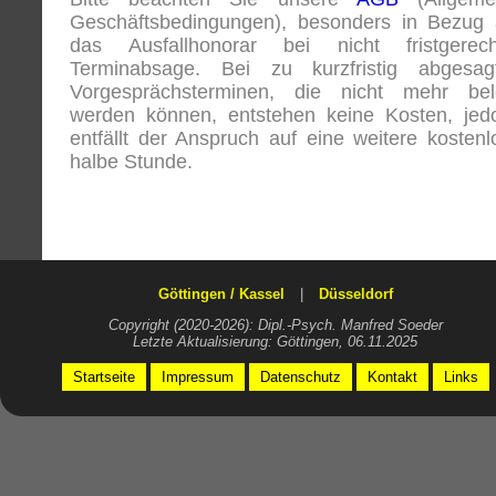
Geschäftsbedingungen), besonders in Bezug 
das Ausfallhonorar bei nicht fristgerech
Terminabsage. Bei zu kurzfristig abgesag
Vorgesprächsterminen, die nicht mehr bel
werden können, entstehen keine Kosten, jed
entfällt der Anspruch auf eine weitere kostenl
halbe Stunde.
Göttingen / Kassel
|
Düsseldorf
Copyright (2020-2026): Dipl.-Psych. Manfred Soeder
Letzte Aktualisierung: Göttingen, 06.11.2025
Startseite
Impressum
Datenschutz
Kontakt
Links