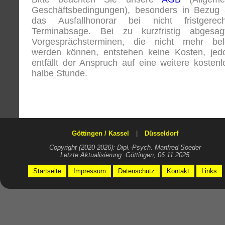
Geschäftsbedingungen), besonders in Bezug 
das Ausfallhonorar bei nicht fristgerech
Terminabsage. Bei zu kurzfristig abgesag
Vorgesprächsterminen, die nicht mehr bel
werden können, entstehen keine Kosten, jed
entfällt der Anspruch auf eine weitere kostenl
halbe Stunde.
Göttingen / Kassel
|
Düsseldorf
Copyright (2020-2026): Dipl.-Psych. Manfred Soeder
Letzte Aktualisierung: Göttingen, 06.11.2025
Startseite
Impressum
Datenschutz
Kontakt
Links