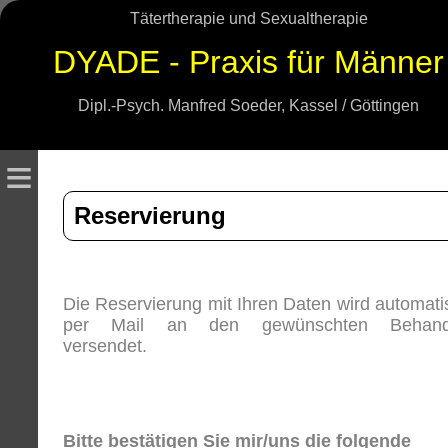
Tätertherapie und Sexualtherapie
DYADE - Praxis für Männer
Dipl.-Psych. Manfred Soeder, Kassel / Göttingen
≡
Reservierung
Die Reservierung mit Ihren Daten wird automati
per Mail an den gewünschten Behand
versendet.
Bitte bestätigen Sie mir/uns die folgende