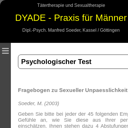
Tätertherapie und Sexualtherapie
DYADE - Praxis für Männer
Dipl.-Psych. Manfred Soeder, Kassel / Göttingen
≡
Psychologischer Test
Fragebogen zu Sexueller Unpaesslichkeit
Soeder, M. (2003)
Geben Sie bitte bei jeder der 45 folgenden E
Gefühle an, wie Sie diese aus Ihrer pers
einschätzen. Ihnen stehen dazu 4 Abstufungen