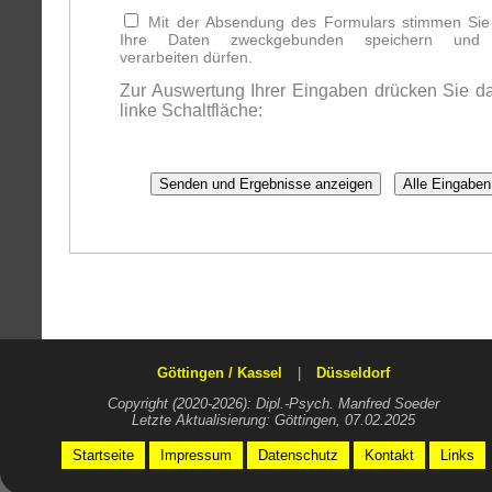
Mit der Absendung des Formulars stimmen Sie 
Ihre Daten zweckgebunden speichern und e
verarbeiten dürfen.
Zur Auswertung Ihrer Eingaben drücken Sie da
linke Schaltfläche:
Göttingen / Kassel
|
Düsseldorf
Copyright (2020-2026): Dipl.-Psych. Manfred Soeder
Letzte Aktualisierung: Göttingen, 07.02.2025
Startseite
Impressum
Datenschutz
Kontakt
Links