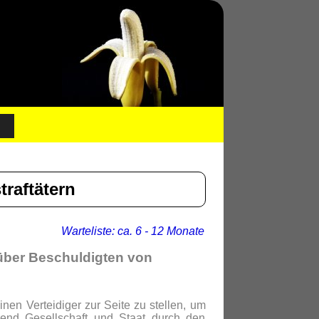
raftätern
Warteliste: ca. 6 - 12 Monate
über Beschuldigten von
inen Verteidiger zur Seite zu stellen, um
rend Gesellschaft und Staat durch den