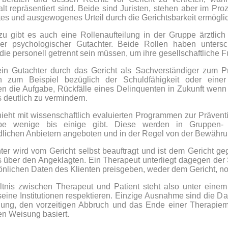
lt repräsentiert sind. Beide sind Juristen, stehen aber im Pro
tes und ausgewogenes Urteil durch die Gerichtsbarkeit ermögli
u gibt es auch eine Rollenaufteilung in der Gruppe ärztlic
oder psychologischer Gutachter. Beide Rollen haben unters
ie personell getrennt sein müssen, um ihre gesellschaftliche Fu
in Gutachter durch das Gericht als Sachverständiger zum 
n zum Beispiel bezüglich der Schuldfähigkeit oder eine
n die Aufgabe, Rückfälle eines Delinquenten in Zukunft wenn 
 deutlich zu vermindern.
ieht mit wissenschaftlich evaluierten Programmen zur Präventi
ppe wenige bis einige gibt. Diese werden in Gruppen- 
dlichen Anbietern angeboten und in der Regel von der Bewährung
ter wird vom Gericht selbst beauftragt und ist dem Gericht ge
 über den Angeklagten. Ein Therapeut unterliegt dagegen der 
önlichen Daten des Klienten preisgeben, weder dem Gericht, 
tnis zwischen Therapeut und Patient steht also unter eine
seine Institutionen respektieren. Einzige Ausnahme sind die D
hung, den vorzeitigen Abbruch und das Ende einer Therapie
en Weisung basiert.