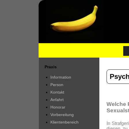
Praxis
Psych
Information
Person
Kontakt
Anfahrt
Welche 
Honorar
Sexualst
Vorbereitung
Klientenbereich
In Strafge
diesen zu