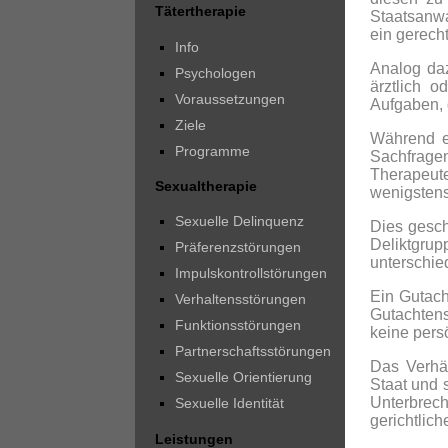
Tätertherapie
Staatsanwa
ein gerech
Info
Analog daz
Psychologen
ärztlich 
Voraussetzungen
Aufgaben, d
Ziele
Während e
Programme
Sachfrage
Therapeute
Sexualtherapie
wenigstens
Sexuelle Delinquenz
Dies gesch
Deliktgru
Präferenzstörungen
unterschie
Impulskontrollstörungen
Ein Gutach
Verhaltensstörungen
Gutachtens
Funktionsstörungen
keine pers
Partnerschaftsstörungen
Das Verhäl
Sexuelle Orientierung
Staat und 
Unterbrec
Sexuelle Identität
gerichtlich
Leistungen