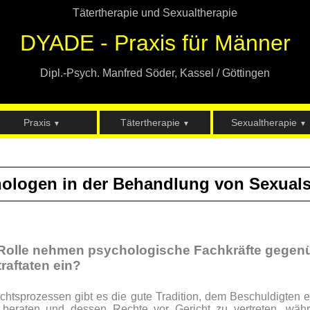
Tätertherapie und Sexualtherapie
DYADE - Praxis für Männer
Dipl.-Psych. Manfred Söder, Kassel / Göttingen
Praxis
Tätertherapie
Sexualtherapie
▼
▼
▼
ologen in der Behandlung von Sexualst
Rolle nehmen psychologische Fachkräfte gegen
raftaten ein?
richtsprozessen gibt es die gute Tradition, dem Beschuldigten e
 beraten und dessen Rechte vor Gericht zu vertreten, wäh