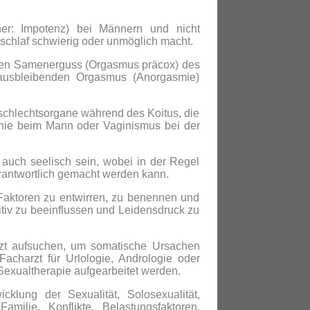
her: Impotenz) bei Männern und nicht
ischlaf schwierig oder unmöglich macht.
ühen Samenerguss (Orgasmus präcox) des
ausbleibenden Orgasmus (Anorgasmie)
chlechtsorgane während des Koitus, die
unie beim Mann oder Vaginismus bei der
 auch seelisch sein, wobei in der Regel
rantwortlich gemacht werden kann.
Faktoren zu entwirren, zu benennen und
itiv zu beeinflussen und Leidensdruck zu
rzt aufsuchen, um somatische Ursachen
charzt für Urlologie, Andrologie oder
Sexualtherapie aufgearbeitet werden.
klung der Sexualität, Solosexualität,
amilie, Konflikte, Belastungsfaktoren,