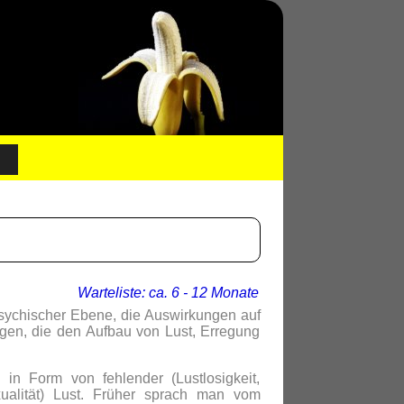
Warteliste: ca. 6 - 12 Monate
sychischer Ebene, die Auswirkungen auf
igen, die den Aufbau von Lust, Erregung
in Form von fehlender (Lustlosigkeit,
exualität) Lust. Früher sprach man vom