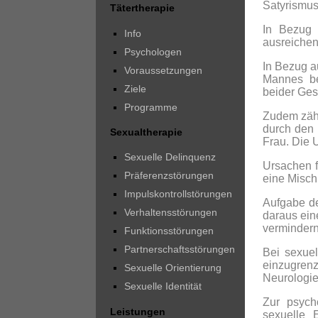
Satyrismus
Tätertherapie
In Bezug 
Info
ausreichen
Psychologen
In Bezug a
Voraussetzungen
Mannes be
Ziele
beider Ges
Programme
Zudem zähl
durch den 
Sexualtherapie
Frau. Die U
Sexuelle Delinquenz
Ursachen f
Präferenzstörungen
eine Misch
Impulskontrollstörungen
Aufgabe de
Verhaltensstörungen
daraus ein
vermindern
Funktionsstörungen
Partnerschaftsstörungen
Bei sexue
einzugren
Sexuelle Orientierung
Neurologie
Sexuelle Identität
Zur psych
Leistungen
sexuelle E