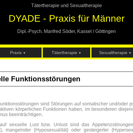
Tätertherapie und Sexualtherapie
DYADE - Praxis für Männer
Dipl.-Psych. Manfred Söder, Kassel / Göttingen
Praxis
Tätertherapie
Sexualtherapie
▼
▼
▼
lle Funktionsstörungen
unktionsstörungen sind Störungen auf somatischer und/oder p
uktiven körperlichen Funktionen haben, im besonderen diejen
us beeinträchtigen.
auf sexuelle Lust bzw. Unlust sind das Appetenzstörungen 
t), mangelnder (Hyposexualität) oder gesteigerter (Hypers