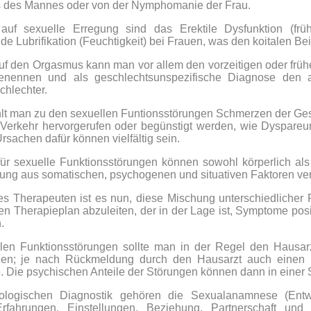
 des Mannes oder von der Nymphomanie der Frau.
auf sexuelle Erregung sind das Erektile Dysfunktion (frü
de Lubrifikation (Feuchtigkeit) bei Frauen, was den koitalen Be
uf den Orgasmus kann man vor allem den vorzeitigen oder fr
nennen und als geschlechtsunspezifische Diagnose den 
chlechter.
t man zu den sexuellen Funtionsstörungen Schmerzen der Ges
Verkehr hervorgerufen oder begünstigt werden, wie Dyspare
rsachen dafür können vielfältig sein.
ür sexuelle Funktionsstörungen können sowohl körperlich als
ung aus somatischen, psychogenen und situativen Faktoren ve
s Therapeuten ist es nun, diese Mischung unterschiedlicher 
en Therapieplan abzuleiten, der in der Lage ist, Symptome pos
.
llen Funktionsstörungen sollte man in der Regel den Hausa
zen; je nach Rückmeldung durch den Hausarzt auch einen Fa
. Die psychischen Anteile der Störungen können dann in einer 
ologischen Diagnostik gehören die Sexualanamnese (Entwic
rfahrungen, Einstellungen, Beziehung, Partnerschaft und F