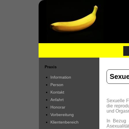
Praxis
Sexue
Information
Person
Kontakt
Anfahrt
Sexuelle F
die reprod
Honorar
und Orgasm
Vorbereitung
In Bezug 
Klientenbereich
Asexualitä