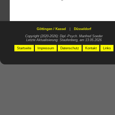
Göttingen / Kassel
|
Düsseldorf
Copyright (2020-2026): Dipl.-Psych. Manfred Soeder
Letzte Aktualisierung: Staufenberg, am 13.05.2026
Startseite
Impressum
Datenschutz
Kontakt
Links