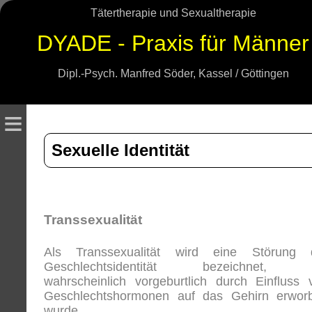
Tätertherapie und Sexualtherapie
DYADE - Praxis für Männer
Dipl.-Psych. Manfred Söder, Kassel / Göttingen
≡
Sexuelle Identität
Transsexualität
Als Transsexualität wird eine Störung 
Geschlechtsidentität bezeichnet, 
wahrscheinlich vorgeburtlich durch Einfluss 
Geschlechtshormonen auf das Gehirn erwor
wurde.