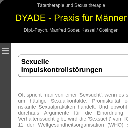
Tätertherapie und Sexualtherapie
DYADE - Praxis für Männer
Dipl.-Psych. Manfred Söder, Kassel / Göttingen
≡
Sexuelle
Impulskontrollstörungen
Oft spricht man von einer 'Sexsucht', wenn es s
um häufige Sexualkontakte, Promiskuität o
riskante Sexualpraktiken handelt. Und obwohl
durchaus Argumente für die Einordnung 
Verhaltenssucht gibt, wird die 'Sexsucht' vom I
11 der Weltgesundheitsorganisation (WHO) s