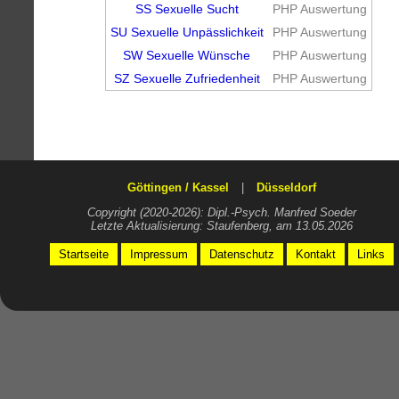
SS Sexuelle Sucht
PHP Auswertung
SU Sexuelle Unpässlichkeit
PHP Auswertung
SW Sexuelle Wünsche
PHP Auswertung
SZ Sexuelle Zufriedenheit
PHP Auswertung
Göttingen / Kassel
|
Düsseldorf
Copyright (2020-2026): Dipl.-Psych. Manfred Soeder
Letzte Aktualisierung: Staufenberg, am 13.05.2026
Startseite
Impressum
Datenschutz
Kontakt
Links